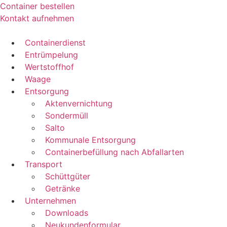
Zum
Container bestellen
Inhalt
Kontakt aufnehmen
springen
Containerdienst
Entrümpelung
Wertstoffhof
Waage
Entsorgung
Aktenvernichtung
Sondermüll
Salto
Kommunale Entsorgung
Containerbefüllung nach Abfallarten
Transport
Schüttgüter
Getränke
Unternehmen
Downloads
Neukundenformular