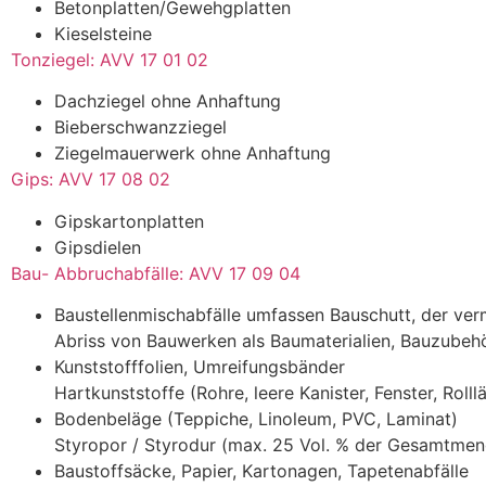
Betonplatten/Gewehgplatten
Kieselsteine
Tonziegel: AVV 17 01 02​
Dachziegel ohne Anhaftung
Bieberschwanzziegel
Ziegelmauerwerk ohne Anhaftung
Gips: AVV 17 08 02​
Gipskartonplatten
Gipsdielen
Bau- Abbruchabfälle: AVV 17 09 04​
Baustellenmischabfälle umfassen Bauschutt, der verm
Abriss von Bauwerken als Baumaterialien, Bauzubehö
Kunststofffolien, Umreifungsbänder
Hartkunststoffe (Rohre, leere Kanister, Fenster, Rolll
Bodenbeläge (Teppiche, Linoleum, PVC, Laminat)
Styropor / Styrodur (max. 25 Vol. % der Gesamtmen
Baustoffsäcke, Papier, Kartonagen, Tapetenabfälle